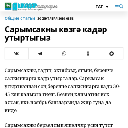
Общие статьи
30 СЕНТЯБРЯ 2019, 08:58
Сарымсакны көзгә кадәр
утыртыгыз
Сарымсакны, гадәттә, октябрьдә, ягъни, беренче
салкыннарга кадәр утырталар. Сарымсак
утыртканнан соң беренче салкыннарга кадәр 30-
45 көн калырга тиеш. Безнең климатны искә
алсак, нәкъ ноябрь башларында җир туңа да
инде.
Сарымсакны берьеллык яшелчәләр үскән түтәлгә