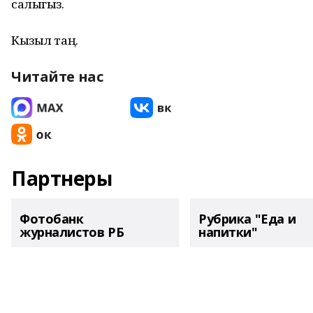
салыгыз.
Кызыл таң.
Читайте нас
Партнеры
Фотобанк
Рубрика "Еда и
журналистов РБ
напитки"