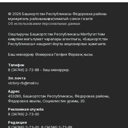
© 2026 Башкортстан Республикасы Фёдоровка районы
муниципаль районының иҗтимагый-сәяси гәзите
Об использовании персональных данных
Оештыручы: Башкортстан Республикасы Матбугат һәм
киңкүләм мәгълүмат чаралары агентлыгы, «Башкортстан
Республикасы» нәшрият йорты акционерлык җәмгыяте.
Баш мөхәррир Әхмәрова Гөлфия Фәрвәҗ кызы.
Телефон
8 (34746) 2-72-88 - баш мөхәррир.
Эл. почта
victory-rb@mail.ru
Адрес
453280, Башкортстан Республикасы, Фёдоровка районы,
Фёдоровка авылы, Социалистик урамы, 20.
Рекламная служба
8 (34746) 2-73-00
Редакция
8 (34746) 2-73-00, 8 (34746) 2-72-88