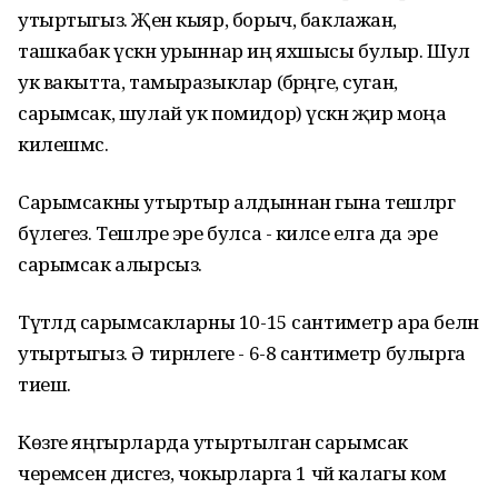
утыртыгыз. Җәен кыяр, борыч, баклажан,
ташкабак үскән урыннар иң яхшысы булыр. Шул
ук вакытта, тамыразыклар (бәрәңге, суган,
сарымсак, шулай ук помидор) үскән җир моңа
килешмәс.
Сарымсакны утыртыр алдыннан гына тешләргә
бүлегез. Тешләре эре булса - киләсе елга да эре
сарымсак алырсыз.
Түтәлдә сарымсакларны 10-15 сантиметр ара белән
утыртыгыз. Ә тирәнлеге - 6-8 сантиметр булырга
тиеш.
Көзге яңгырларда утыртылган сарымсак
черемәсен дисәгез, чокырларга 1 чәй калагы ком