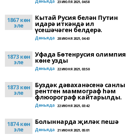
Дөньяда
23 ИЮЛЯ 2021, 04:58
Кытай Русия белән Путин
1867 көн
идарә иткәндә ил
эле
үсешәчәген белдерә.
Дөньяда
28 ИЮНЯ 2021, 04:43
Уфада Бөтенрусия олимпия
1873 көн
көне узды
эле
Дөньяда
22 ИЮНЯ 2021, 03:50
Буздәк дәваханәсенә санлы
1873 көн
рентген маммограф һәм
эле
флюорограф кайтарылды.
Дөньяда
22 ИЮНЯ 2021, 03:42
Болыннарда җиләк пешә
1874 көн
эле
Дөньяда
21 ИЮНЯ 2021, 05:01