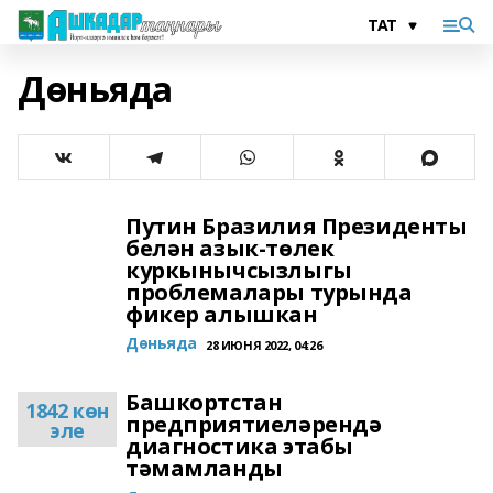
Дөньяда
Путин Бразилия Президенты
белән азык-төлек
куркынычсызлыгы
проблемалары турында
фикер алышкан
Дөньяда
28 ИЮНЯ 2022, 04:26
Башкортстан
1842 көн
предприятиеләрендә
эле
диагностика этабы
тәмамланды