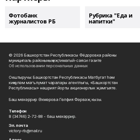
Фотобанк
Рубрика "Еда и
журналистов РБ
напитки"
© 2026 Башкортстан Республикасы Фёдоровка районы
муниципаль районының иҗтимагый-сәяси гәзите
Об использовании персональных данных
Оештыручы: Башкортстан Республикасы Матбугат һәм
киңкүләм мәгълүмат чаралары агентлыгы, «Башкортстан
Республикасы» нәшрият йорты акционерлык җәмгыяте.
Баш мөхәррир Әхмәрова Гөлфия Фәрвәҗ кызы.
Телефон
8 (34746) 2-72-88 - баш мөхәррир.
Эл. почта
victory-rb@mail.ru
Адрес