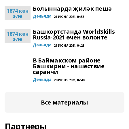
Болыннарда җиләк пешә
1874 көн
эле
Дөньяда
21 ИЮНЯ 2021, 04:55
Башкортстанда WorldSkills
1874 көн
Russia-2021 өчен волонте
эле
Дөньяда
21 ИЮНЯ 2021, 04:28
В Баймакском районе
Башкирии - нашествие
саранчи
Дөньяда
20 ИЮНЯ 2021, 02:40
Все материалы
Партнеры