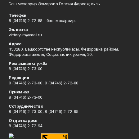
Баш мөхәррир Әхмәрова Гөлфия Фәрвәҗ кызы.
Телефон
8 (34746) 2-72-88 - баш мөхәррир.
Эл. почта
victory-rb@mail.ru
Адрес
453280, Башкортстан Республикасы, Фёдоровка районы,
Фёдоровка авылы, Социалистик урамы, 20.
Рекламная служба
8 (34746) 2-73-00
Редакция
8 (34746) 2-73-00, 8 (34746) 2-72-88
Приемная
8 (34746) 2-73-00
Сотрудничество
8 (34746) 2-73-00, 8 (34746) 2-72-95
Отдел кадров
8 (34746) 2-72-94