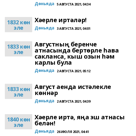
Дөньяда
5 АВГУСТА 2021, 04:34
Хәерле иртәләр!
1832 көн
эле
Дөньяда
3 АВГУСТА 2021, 04:01
Августның беренче
1833 көн
атнасында бертөрле һава
эле
сакланса, кыш озын һәм
карлы була
Дөньяда
2 АВГУСТА 2021, 05:12
Август аенда истәлекле
1833 көн
көннәр
эле
Дөньяда
2 АВГУСТА 2021, 04:39
Хәерле иртә, яңа эш атнасы
1840 көн
белән!
эле
Дөньяда
26 ИЮЛЯ 2021, 04:41