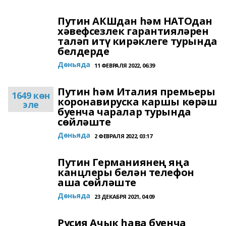
Путин АКШдан һәм НАТОдан
хәвефсезлек гарантияләрен
таләп итү кирәклеге турында
белдерде
Дөньяда
11 ФЕВРАЛЯ 2022, 06:39
Путин һәм Италия премьеры
1649 көн
коронавируска каршы көрәш
эле
буенча чаралар турында
сөйләште
Дөньяда
2 ФЕВРАЛЯ 2022, 03:17
Путин Германиянең яңа
канцлеры белән телефон
аша сөйләште
Дөньяда
23 ДЕКАБРЯ 2021, 04:09
Русия Ачык һава буенча