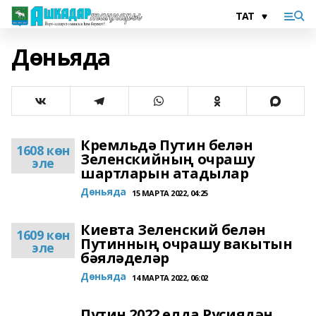
Дөньяда
Кремльдә Путин белән
1608 көн
Зеленскийның очрашу
эле
шартларын атадылар
Дөньяда
15 МАРТА 2022, 04:25
Киевта Зеленский белән
1609 көн
Путинның очрашу вакытын
эле
бәяләделәр
Дөньяда
14 МАРТА 2022, 06:02
Путин 2022 елда Русиядән