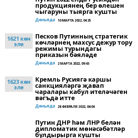
продукциянең бер өлешен
чыгаруны тыярга кушты
Дөньяда
10 МАРТА 2022, 04:25
Песков Путинның стратегик
1621 көн
көчләрнең махсус дежур тору
эле
режимы турындагы
приказын бәяләде
Дөньяда
2 МАРТА 2022, 09:43
Кремль Русиягә каршы
1623 көн
санкцияләргә җавап
эле
чаралары кабул ителәчәген
вәгъдә итте
Дөньяда
28 ФЕВРАЛЯ 2022, 06:04
Путин ДНР һәм ЛНР белән
дипломатик мөнәсәбәтләр
булдырырга кушты