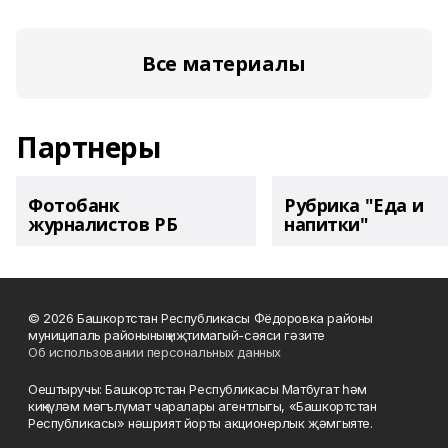
Все материалы
Партнеры
Фотобанк
Рубрика "Еда и
журналистов РБ
напитки"
© 2026 Башкортстан Республикасы Фёдоровка районы
муниципаль районының иҗтимагый-сәяси гәзите
Об использовании персональных данных
Оештыручы: Башкортстан Республикасы Матбугат һәм
киңкүләм мәгълүмат чаралары агентлыгы, «Башкортстан
Республикасы» нәшрият йорты акционерлык җәмгыяте.