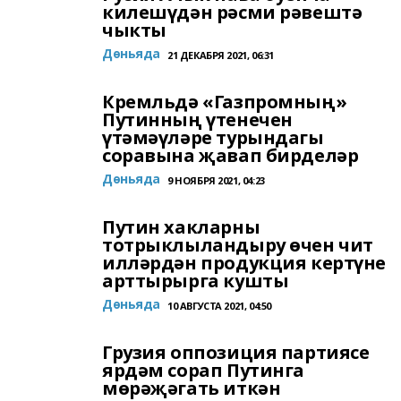
килешүдән рәсми рәвештә
чыкты
Дөньяда
21 ДЕКАБРЯ 2021, 06:31
Кремльдә «Газпромның»
Путинның үтенечен
үтәмәүләре турындагы
соравына җавап бирделәр
Дөньяда
9 НОЯБРЯ 2021, 04:23
Путин хакларны
тотрыклыландыру өчен чит
илләрдән продукция кертүне
арттырырга кушты
Дөньяда
10 АВГУСТА 2021, 04:50
Грузия оппозиция партиясе
ярдәм сорап Путинга
мөрәҗәгать иткән