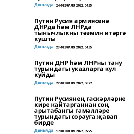
Дөньяда
24 ФЕВРАЛЯ 2022, 04:35
Путин Русия армиясенә
ДНРда һәм ЛНРда
тынычлыкны тәэмин итәргә
кушты
Дөньяда
23 ФЕВРАЛЯ 2022, 04:35
Путин ДНР һәм ЛНРны тану
турындагы указларга кул
куйды
Дөньяда
22 ФЕВРАЛЯ 2022, 06:22
Путин Русиянең гаскәрләрне
кире кайтарганнан соң
арытабангы гамәлләре
турындагы сорауга җавап
бирде
Дөньяда
17 ФЕВРАЛЯ 2022, 05:25