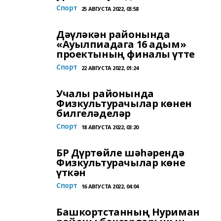
Спорт
25 АВГУСТА 2022, 03:58
Дәүләкән районында
«Ауылпиадага 16 адым»
проектының финалы үтте
Спорт
22 АВГУСТА 2022, 01:24
Учалы районында
Физкультурачылар көнен
билгеләделәр
Спорт
18 АВГУСТА 2022, 03:20
БР Дүртөйле шәһәрендә
Физкультурачылар көне
үткән
Спорт
16 АВГУСТА 2022, 04:04
Башкортстанның Нуриман