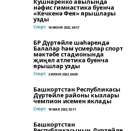
Кушнаренко авылында
нәфис гимнастика буенча
«Кечкенә Фея» ярышлары
узды
Спорт
16 ИЮНЯ 2022, 04:17
БР Дүртөйле шәһәрендә
Балалар һәм үсмерләр спорт
мәктәбе стадионында
җиңел атлетика буенча
ярышлар узды
Спорт
2 ИЮНЯ 2022, 04:00
Башкортстан Республикасы
Дүртөйле районы кызлары
чемпион исемен яклады
Спорт
18 МАЯ 2022, 02:11
Башкортстан
Республикасының Дүртөйле