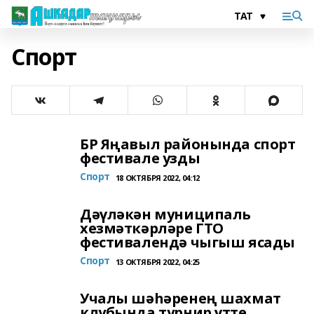
Спорт
БР Яңавыл районында спорт
фестивале узды
Спорт
18 ОКТЯБРЯ 2022, 04:12
Дәүләкән муниципаль
хезмәткәрләре ГТО
фестивалендә чыгыш ясады
Спорт
13 ОКТЯБРЯ 2022, 04:25
Учалы шәһәренең шахмат
клубында турнир үтте