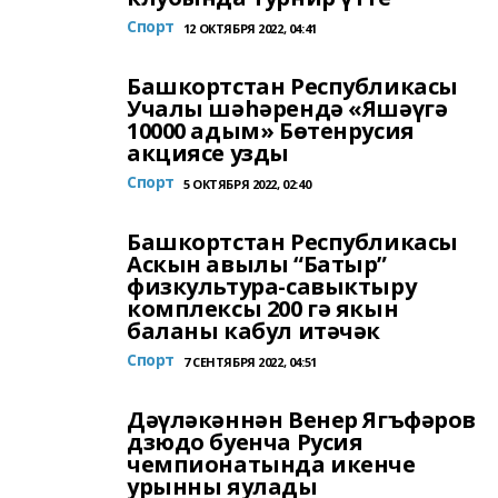
Спорт
12 ОКТЯБРЯ 2022, 04:41
Башкортстан Республикасы
Учалы шәһәрендә «Яшәүгә
10000 адым» Бөтенрусия
акциясе узды
Спорт
5 ОКТЯБРЯ 2022, 02:40
Башкортстан Республикасы
Аскын авылы “Батыр”
физкультура-савыктыру
комплексы 200 гә якын
баланы кабул итәчәк
Спорт
7 СЕНТЯБРЯ 2022, 04:51
Дәүләкәннән Венер Ягъфәров
дзюдо буенча Русия
чемпионатында икенче
урынны яулады