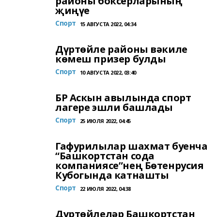
районы боксерларының
җиңүе
Спорт
15 АВГУСТА 2022, 04:34
Дүртөйле районы вәкиле
көмеш призер булды
Спорт
10 АВГУСТА 2022, 03:40
БР Аскын авылында спорт
лагере эшли башлады
Спорт
25 ИЮЛЯ 2022, 04:45
Гафурилылар шахмат буенча
“Башкортстан сода
компаниясе”нең Бөтенрусия
Кубогында катнашты
Спорт
22 ИЮЛЯ 2022, 04:38
Дүртөйлеләр Башкортстан