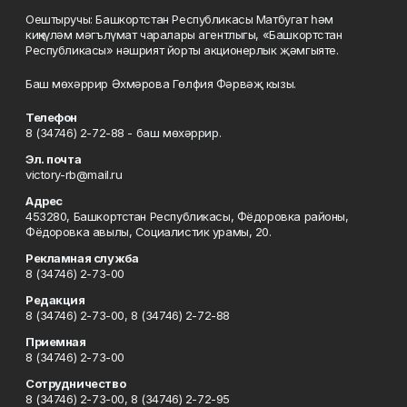
Оештыручы: Башкортстан Республикасы Матбугат һәм
киңкүләм мәгълүмат чаралары агентлыгы, «Башкортстан
Республикасы» нәшрият йорты акционерлык җәмгыяте.
Баш мөхәррир Әхмәрова Гөлфия Фәрвәҗ кызы.
Телефон
8 (34746) 2-72-88 - баш мөхәррир.
Эл. почта
victory-rb@mail.ru
Адрес
453280, Башкортстан Республикасы, Фёдоровка районы,
Фёдоровка авылы, Социалистик урамы, 20.
Рекламная служба
8 (34746) 2-73-00
Редакция
8 (34746) 2-73-00, 8 (34746) 2-72-88
Приемная
8 (34746) 2-73-00
Сотрудничество
8 (34746) 2-73-00, 8 (34746) 2-72-95