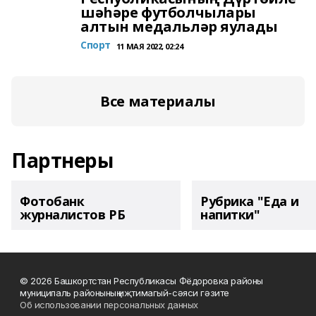
шәһәре футболчылары
алтын медальләр яулады
Спорт
11 МАЯ 2022, 02:24
Все материалы
Партнеры
Фотобанк
Рубрика "Еда и
журналистов РБ
напитки"
© 2026 Башкортстан Республикасы Фёдоровка районы
муниципаль районының иҗтимагый-сәяси гәзите
Об использовании персональных данных