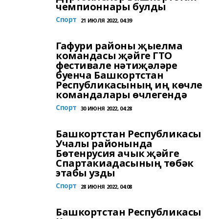
чемпионнары булды
Спорт
21 ИЮЛЯ 2022, 04:39
Гафури районы җыелма
командасы җәйге ГТО
фестивале нәтиҗәләре
буенча Башкортстан
Республикасының иң көчле
командалары өчлегендә
Спорт
30 ИЮНЯ 2022, 04:28
Башкортстан Республикасы
Учалы районында
Бөтенрусия ачык җәйге
Спартакиадасының төбәк
этабы узды
Спорт
28 ИЮНЯ 2022, 04:08
Башкортстан Республикасы