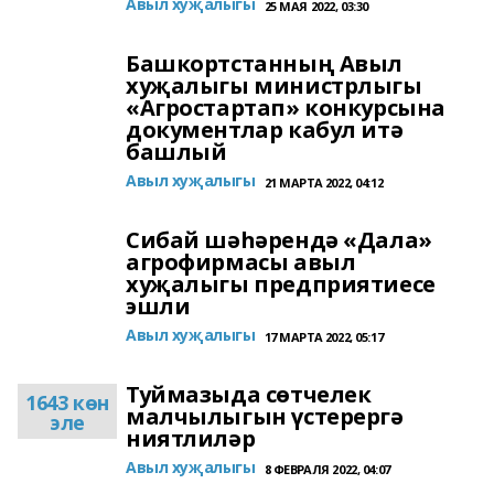
Авыл хуҗалыгы
25 МАЯ 2022, 03:30
Башкортстанның Авыл
хуҗалыгы министрлыгы
«Агростартап» конкурсына
документлар кабул итә
башлый
Авыл хуҗалыгы
21 МАРТА 2022, 04:12
Сибай шәһәрендә «Дала»
агрофирмасы авыл
хуҗалыгы предприятиесе
эшли
Авыл хуҗалыгы
17 МАРТА 2022, 05:17
Туймазыда сөтчелек
1643 көн
малчылыгын үстерергә
эле
ниятлиләр
Авыл хуҗалыгы
8 ФЕВРАЛЯ 2022, 04:07