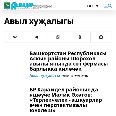
Авыл хуҗалыгы
Башкортстан Республикасы
Аскын районы Шорохов
авылы янында сөт фермасы
барлыкка киләчәк
Авыл хуҗалыгы
7 ИЮНЯ 2022, 03:05
БР Караидел районында
яшәүче Малик Әхәтов:
«Терлекчелек - эшкуарлар
өчен перспективалы
юнәлеш»