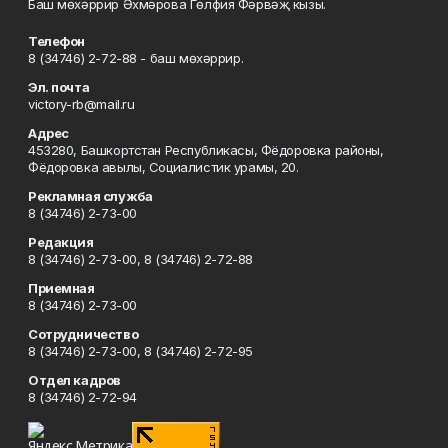
Баш мөхәррир Әхмәрова Гөлфия Фәрвәҗ кызы.
Телефон
8 (34746) 2-72-88 - баш мөхәррир.
Эл. почта
victory-rb@mail.ru
Адрес
453280, Башкортстан Республикасы, Фёдоровка районы,
Фёдоровка авылы, Социалистик урамы, 20.
Рекламная служба
8 (34746) 2-73-00
Редакция
8 (34746) 2-73-00, 8 (34746) 2-72-88
Приемная
8 (34746) 2-73-00
Сотрудничество
8 (34746) 2-73-00, 8 (34746) 2-72-95
Отдел кадров
8 (34746) 2-72-94