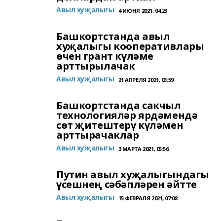
Авыл хуҗалыгы
4 ИЮНЯ 2021, 04:23
Башкортстанда авыл
хуҗалыгы кооперативлары
өчен грант күләме
арттырылачак
Авыл хуҗалыгы
21 АПРЕЛЯ 2021, 03:59
Башкортстанда сакчыл
технологияләр ярдәмендә
сөт җитештерү күләмен
арттырачаклар
Авыл хуҗалыгы
3 МАРТА 2021, 05:56
Путин авыл хуҗалыгындагы
үсешнең сәбәпләрен әйтте
Авыл хуҗалыгы
15 ФЕВРАЛЯ 2021, 07:08