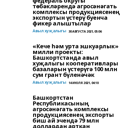
федераль округы
төбәкләрендә агросәнәгать
комплексы продукциясенең
экспортын үстерү буенча
фикер алыштылар
Авыл хуҗалыгы
30 АВГУСТА 2021, 05:06
«Кече һәм урта эшкуарлык»
милли проекты:
Башкортстанда авыл
хуҗалыгы кооперативлары
базаларын үстерүгә 100 млн
сум грант бүленәчәк
Авыл хуҗалыгы
14 ИЮЛЯ 2021, 04:10
Башкортстан
Республикасының
агросәнәгать комплексы
продукциясенең экспорты
биш ай эчендә 79 млн
доллардан арткан