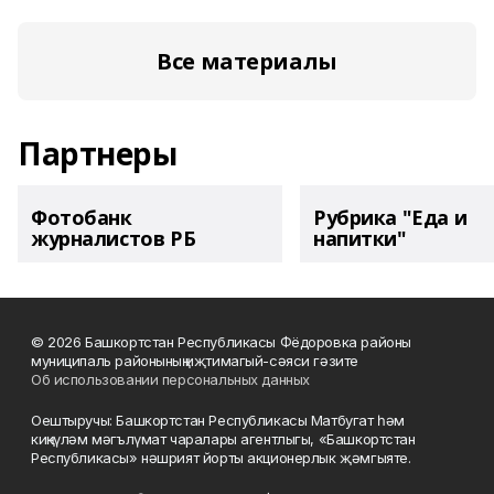
Все материалы
Партнеры
Фотобанк
Рубрика "Еда и
журналистов РБ
напитки"
© 2026 Башкортстан Республикасы Фёдоровка районы
муниципаль районының иҗтимагый-сәяси гәзите
Об использовании персональных данных
Оештыручы: Башкортстан Республикасы Матбугат һәм
киңкүләм мәгълүмат чаралары агентлыгы, «Башкортстан
Республикасы» нәшрият йорты акционерлык җәмгыяте.