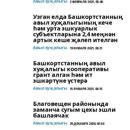
Авыл хуҗалыгы
2 ФЕВРАЛЯ 2021, 05:40
Узган елда Башкортстанның
авыл хуҗалыгының кече
һәм урта эшкуарлык
субъектларына 2,4 меңнән
артык кеше җәлеп ителгән
Авыл хуҗалыгы
19 ЯНВАРЯ 2021, 06:21
Башкортстанның авыл
хуҗалыгы кооперативы
грант алган һәм ит
эшкәртүне үстерә
Авыл хуҗалыгы
15 ЯНВАРЯ 2021, 06:15
Благовещен районында
заманча сугым цехы эшли
башлаячак
Авыл хуҗалыгы
29 ДЕКАБРЯ 2020, 05:50