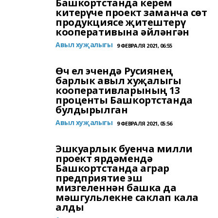
Башкортстанда керем
китерүче проект заманча сөт
продукциясе җитештерү
кооперативына әйләнгән
Авыл хуҗалыгы
9 ФЕВРАЛЯ 2021, 06:55
Өч ел эчендә Русиянең
барлык авыл хуҗалыгы
кооперативларының 13
проценты Башкортстанда
булдырылган
Авыл хуҗалыгы
9 ФЕВРАЛЯ 2021, 05:56
Эшкуарлык буенча милли
проект ярдәмендә
Башкортстанда аграр
предприятие эш
мизгеленнән башка да
мәшгульлекне саклап кала
алды