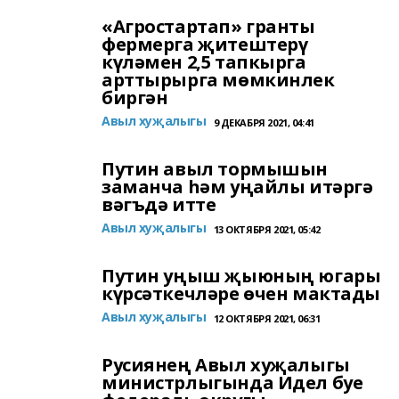
«Агростартап» гранты
фермерга җитештерү
күләмен 2,5 тапкырга
арттырырга мөмкинлек
биргән
Авыл хуҗалыгы
9 ДЕКАБРЯ 2021, 04:41
Путин авыл тормышын
заманча һәм уңайлы итәргә
вәгъдә итте
Авыл хуҗалыгы
13 ОКТЯБРЯ 2021, 05:42
Путин уңыш җыюның югары
күрсәткечләре өчен мактады
Авыл хуҗалыгы
12 ОКТЯБРЯ 2021, 06:31
Русиянең Авыл хуҗалыгы
министрлыгында Идел буе